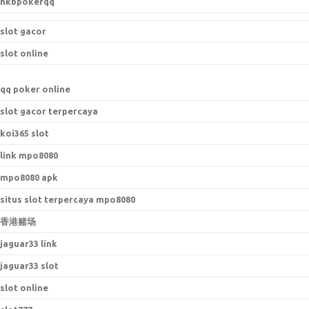
hkbpokerqq
slot gacor
slot online
qq poker online
slot gacor terpercaya
koi365 slot
link mpo8080
mpo8080 apk
situs slot terpercaya mpo8080
香港赌场
jaguar33 link
jaguar33 slot
slot online