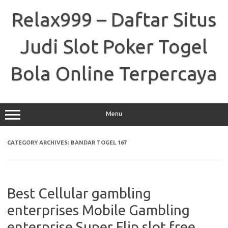
Skip
to
Relax999 – Daftar Situs
content
Judi Slot Poker Togel
Bola Online Terpercaya
Menu
CATEGORY ARCHIVES:
BANDAR TOGEL 167
Best Cellular gambling
enterprises Mobile Gambling
enterprise Super Flip slot free