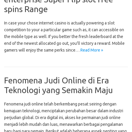
spins Range
In case your chose internet casino is actually powering a slot
competition to your a particular game such as, it can accessible on
the mobile type as well. If you better the fresh leaderboard at the
end of the newest allocated go out, you’ll victory a reward. Mobile
gamers will enjoy the same perks since…
Read More »
Fenomena Judi Online di Era
Teknologi yang Semakin Maju
Fenomena judi online telah berkembang pesat seiring dengan
kemajuan teknologi, menciptakan perubahan besar dalam industri
perjudian global. Di era digital ini, akses ke permainan judi online
menjadi lebih mudah dan luas, menawarkan berbagai pengalaman
baru bagi para pemain. Berikut adalah beberapa aspek penting yang