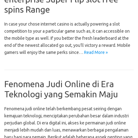
spins Range
In case your chose internet casino is actually powering a slot
competition to your a particular game such as, it can accessible on
the mobile type as well. If you better the fresh leaderboard at the
end of the newest allocated go out, you’ll victory a reward. Mobile
gamers will enjoy the same perks since…
Read More »
Fenomena Judi Online di Era
Teknologi yang Semakin Maju
Fenomena judi online telah berkembang pesat seiring dengan
kemajuan teknologi, menciptakan perubahan besar dalam industri
perjudian global. Di era digital ini, akses ke permainan judi online
menjadi lebih mudah dan luas, menawarkan berbagai pengalaman
baru bagi para pemain. Berikut adalah beberapa aspek penting yang