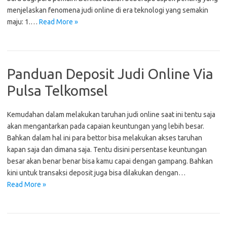
menjelaskan fenomena judi online di era teknologi yang semakin
maju: 1.…
Read More »
Panduan Deposit Judi Online Via
Pulsa Telkomsel
Kemudahan dalam melakukan taruhan judi online saat ini tentu saja
akan mengantarkan pada capaian keuntungan yang lebih besar.
Bahkan dalam hal ini para bettor bisa melakukan akses taruhan
kapan saja dan dimana saja. Tentu disini persentase keuntungan
besar akan benar benar bisa kamu capai dengan gampang. Bahkan
kini untuk transaksi deposit juga bisa dilakukan dengan…
Read More »