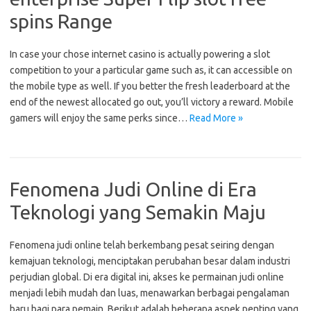
spins Range
In case your chose internet casino is actually powering a slot
competition to your a particular game such as, it can accessible on
the mobile type as well. If you better the fresh leaderboard at the
end of the newest allocated go out, you’ll victory a reward. Mobile
gamers will enjoy the same perks since…
Read More »
Fenomena Judi Online di Era
Teknologi yang Semakin Maju
Fenomena judi online telah berkembang pesat seiring dengan
kemajuan teknologi, menciptakan perubahan besar dalam industri
perjudian global. Di era digital ini, akses ke permainan judi online
menjadi lebih mudah dan luas, menawarkan berbagai pengalaman
baru bagi para pemain. Berikut adalah beberapa aspek penting yang