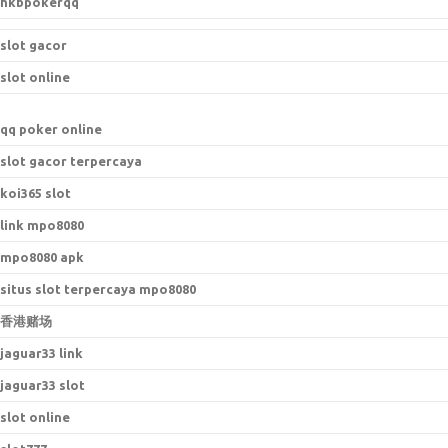
hkbpokerqq
slot gacor
slot online
qq poker online
slot gacor terpercaya
koi365 slot
link mpo8080
mpo8080 apk
situs slot terpercaya mpo8080
香港赌场
jaguar33 link
jaguar33 slot
slot online