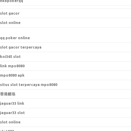
hkbpokerqq
slot gacor
slot online
qq poker online
slot gacor terpercaya
koi365 slot
link mpo8080
mpo8080 apk
situs slot terpercaya mpo8080
香港赌场
jaguar33 link
jaguar33 slot
slot online