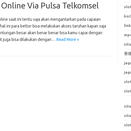
Online Via Pulsa Telkomsel
slo
koi
ine saat ini tentu saja akan mengantarkan pada capaian
lin
al ini para bettor bisa melakukan akses taruhan kapan saja
euntungan besar akan benar benar bisa kamu capai dengan
mpo
it juga bisa dilakukan dengan…
Read More »
sit
香
jag
jag
slo
slo
sit
sit
slo