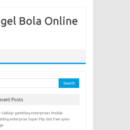
ogel Bola Online
ecent Posts
 Cellular gambling enterprises Mobile
ling enterprise Super Flip slot free spins
ge