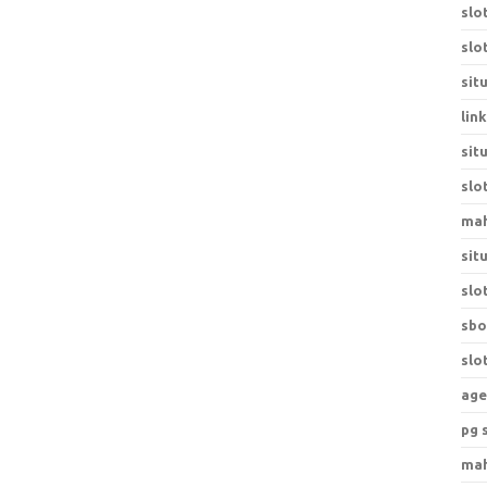
slo
slo
sit
lin
sit
slo
mah
sit
slo
sbo
slo
age
pg 
ma