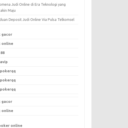
omena Judi Online di Era Teknologi yang
akin Maju
duan Deposit Judi Online Via Pulsa Telkomsel
t gacor
t online
t88
avip
bpokerqq
bpokerqq
bpokerqq
t gacor
t online
poker online