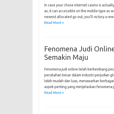
In case your chose internet casino is actual
as, it can accessible on the mobile type as w
newest allocated go out, you’ll victory a r
Read More »
Fenomena Judi Online
Semakin Maju
Fenomena judi online telah berkembang pes
perubahan besar dalam industri perjudian glob
lebih mudah dan luas, menawarkan berbagai
aspek penting yang menjelaskan fenomena ju
Read More »