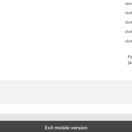
sp
slo
slo
slo
slo
Fo
ja
Exit mobile version