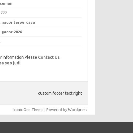
aceman
t777
t gacor terpercaya
t gacor 2026
t
r Information Please
Contact Us
sa seo judi
custom footer text right
Iconic One
Theme | Powered by
Wordpress