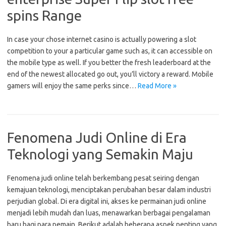
spins Range
In case your chose internet casino is actually powering a slot
competition to your a particular game such as, it can accessible on
the mobile type as well. If you better the fresh leaderboard at the
end of the newest allocated go out, you’ll victory a reward. Mobile
gamers will enjoy the same perks since…
Read More »
Fenomena Judi Online di Era
Teknologi yang Semakin Maju
Fenomena judi online telah berkembang pesat seiring dengan
kemajuan teknologi, menciptakan perubahan besar dalam industri
perjudian global. Di era digital ini, akses ke permainan judi online
menjadi lebih mudah dan luas, menawarkan berbagai pengalaman
baru bagi para pemain. Berikut adalah beberapa aspek penting yang