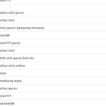
slot777
situs slot gacor
situs slot
slot gacor gampang menang
slot88
slot777 gacor
situs slot
link slot gacor hari ini
situs slot online
slot
mahjong ways
situs gacor
slot777
sbobet88