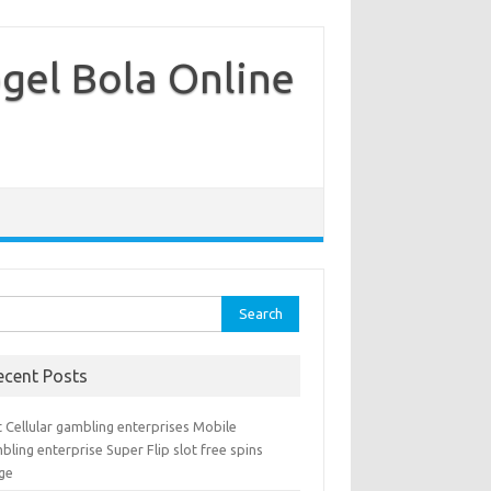
ogel Bola Online
ecent Posts
 Cellular gambling enterprises Mobile
ling enterprise Super Flip slot free spins
ge