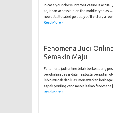
In case your chose internet casino is actual
as, it can accessible on the mobile type as w
newest allocated go out, you’ll victory a r
Read More »
Fenomena Judi Online
Semakin Maju
Fenomena judi online telah berkembang pes
perubahan besar dalam industri perjudian glob
lebih mudah dan luas, menawarkan berbagai
aspek penting yang menjelaskan fenomena ju
Read More »