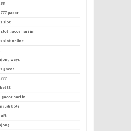
t88
t777 gacor
us slot
k slot gacor hari ini
us slot online
t
jong ways
us gacor
t777
bet88
t gacor hari ini
n judi bola
soft
hjong