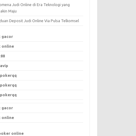
omena Judi Online di Era Teknologi yang
akin Maju
duan Deposit Judi Online Via Pulsa Telkomsel
t gacor
t online
t88
avip
bpokerqq
bpokerqq
bpokerqq
t gacor
t online
poker online