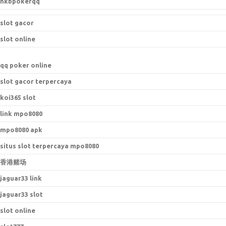
hkbpokerqq
slot gacor
slot online
qq poker online
slot gacor terpercaya
koi365 slot
link mpo8080
mpo8080 apk
situs slot terpercaya mpo8080
香港赌场
jaguar33 link
jaguar33 slot
slot online