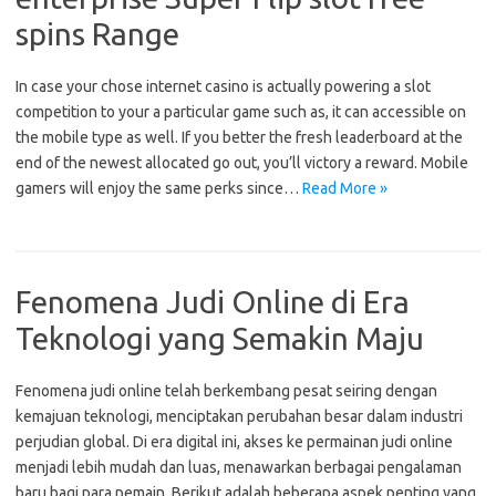
spins Range
In case your chose internet casino is actually powering a slot
competition to your a particular game such as, it can accessible on
the mobile type as well. If you better the fresh leaderboard at the
end of the newest allocated go out, you’ll victory a reward. Mobile
gamers will enjoy the same perks since…
Read More »
Fenomena Judi Online di Era
Teknologi yang Semakin Maju
Fenomena judi online telah berkembang pesat seiring dengan
kemajuan teknologi, menciptakan perubahan besar dalam industri
perjudian global. Di era digital ini, akses ke permainan judi online
menjadi lebih mudah dan luas, menawarkan berbagai pengalaman
baru bagi para pemain. Berikut adalah beberapa aspek penting yang