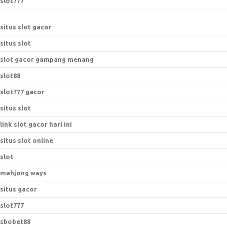
slot777
situs slot gacor
situs slot
slot gacor gampang menang
slot88
slot777 gacor
situs slot
link slot gacor hari ini
situs slot online
slot
mahjong ways
situs gacor
slot777
sbobet88