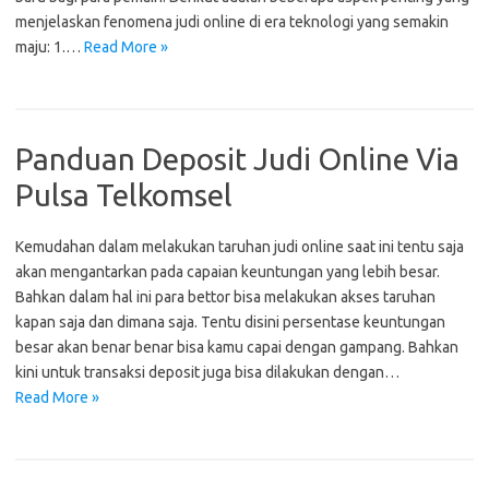
menjelaskan fenomena judi online di era teknologi yang semakin
maju: 1.…
Read More »
Panduan Deposit Judi Online Via
Pulsa Telkomsel
Kemudahan dalam melakukan taruhan judi online saat ini tentu saja
akan mengantarkan pada capaian keuntungan yang lebih besar.
Bahkan dalam hal ini para bettor bisa melakukan akses taruhan
kapan saja dan dimana saja. Tentu disini persentase keuntungan
besar akan benar benar bisa kamu capai dengan gampang. Bahkan
kini untuk transaksi deposit juga bisa dilakukan dengan…
Read More »