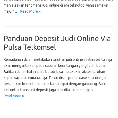
menjelaskan fenomena judi online di era teknologi yang semakin
maju: 1.…
Read More »
Panduan Deposit Judi Online Via
Pulsa Telkomsel
Kemudahan dalam melakukan taruhan judi online saat ini tentu saja
akan mengantarkan pada capaian keuntungan yang lebih besar.
Bahkan dalam hal ini para bettor bisa melakukan akses taruhan
kapan saja dan dimana saja. Tentu disini persentase keuntungan
besar akan benar benar bisa kamu capai dengan gampang. Bahkan
kini untuk transaksi deposit juga bisa dilakukan dengan…
Read More »