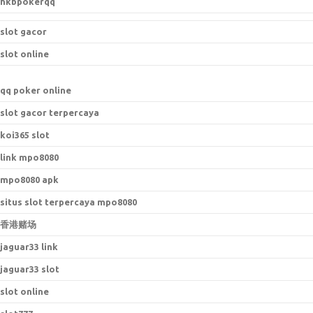
hkbpokerqq
slot gacor
slot online
qq poker online
slot gacor terpercaya
koi365 slot
link mpo8080
mpo8080 apk
situs slot terpercaya mpo8080
香港赌场
jaguar33 link
jaguar33 slot
slot online