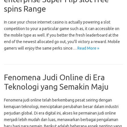
spins Range
In case your chose internet casino is actually powering a slot
competition to your a particular game such as, it can accessible on
the mobile type as well. If you better the fresh leaderboard at the
end of the newest allocated go out, you’ll victory a reward. Mobile
gamers will enjoy the same perks since…
Read More »
Fenomena Judi Online di Era
Teknologi yang Semakin Maju
Fenomena judi online telah berkembang pesat seiring dengan
kemajuan teknologi, menciptakan perubahan besar dalam industri
perjudian global. Di era digital ini, akses ke permainan judi online
menjadi lebih mudah dan luas, menawarkan berbagai pengalaman
baru bagi para pemain. Berikut adalah beberapa aspek penting yang