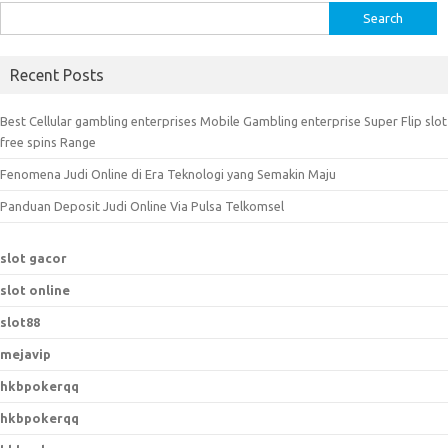
S
e
a
Recent Posts
r
c
Best Cellular gambling enterprises Mobile Gambling enterprise Super Flip slot
h
free spins Range
f
Fenomena Judi Online di Era Teknologi yang Semakin Maju
o
r
Panduan Deposit Judi Online Via Pulsa Telkomsel
:
slot gacor
slot online
slot88
mejavip
hkbpokerqq
hkbpokerqq