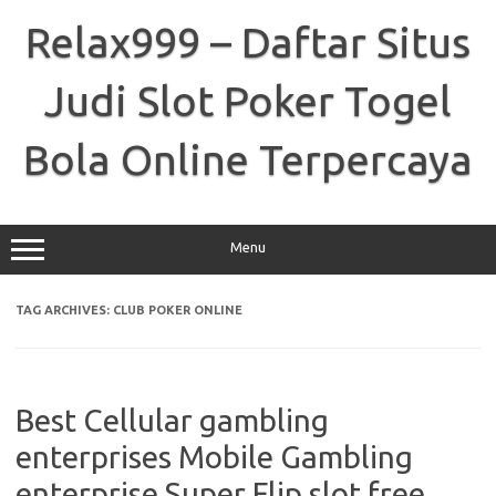
Skip
to
Relax999 – Daftar Situs
content
Judi Slot Poker Togel
Bola Online Terpercaya
Menu
TAG ARCHIVES:
CLUB POKER ONLINE
Best Cellular gambling
enterprises Mobile Gambling
enterprise Super Flip slot free