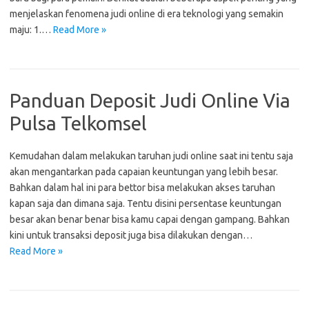
menjelaskan fenomena judi online di era teknologi yang semakin
maju: 1.…
Read More »
Panduan Deposit Judi Online Via
Pulsa Telkomsel
Kemudahan dalam melakukan taruhan judi online saat ini tentu saja
akan mengantarkan pada capaian keuntungan yang lebih besar.
Bahkan dalam hal ini para bettor bisa melakukan akses taruhan
kapan saja dan dimana saja. Tentu disini persentase keuntungan
besar akan benar benar bisa kamu capai dengan gampang. Bahkan
kini untuk transaksi deposit juga bisa dilakukan dengan…
Read More »