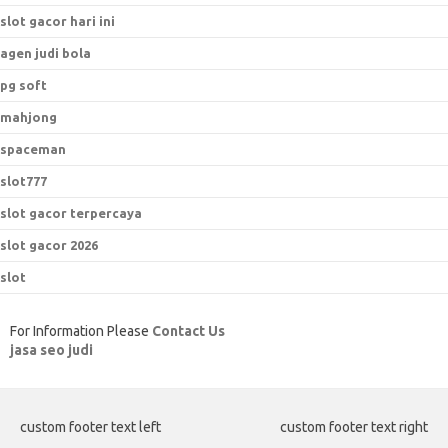
slot gacor hari ini
agen judi bola
pg soft
mahjong
spaceman
slot777
slot gacor terpercaya
slot gacor 2026
slot
For Information Please
Contact Us
jasa seo judi
custom footer text left
custom footer text right