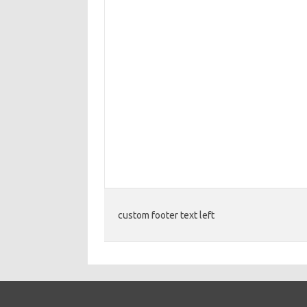
custom footer text left