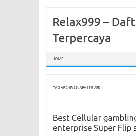
Skip
to
content
Relax999 – Daft
Terpercaya
HOME
TAG ARCHIVES:
APA ITU JUDI
Best Cellular gamblin
enterprise Super Flip 