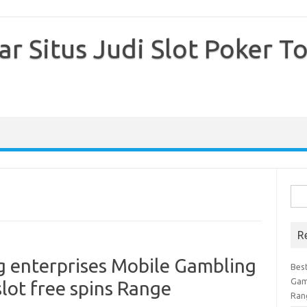
ar Situs Judi Slot Poker T
S
e
a
R
r
c
g enterprises Mobile Gambling
Best
h
Gamb
slot free spins Range
f
Ran