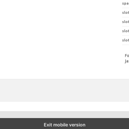
sp
slo
slo
slo
slo
Fo
ja
Exit mobile version