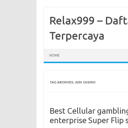
Skip
to
content
Relax999 – Daft
Terpercaya
HOME
TAG ARCHIVES:
JUDI CASINO
Best Cellular gamblin
enterprise Super Flip 