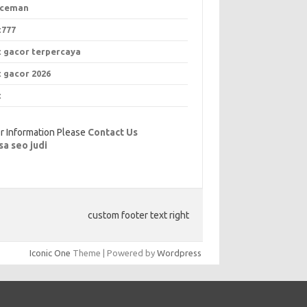
aceman
t777
t gacor terpercaya
t gacor 2026
t
r Information Please
Contact Us
sa seo judi
custom footer text right
Iconic One
Theme | Powered by
Wordpress