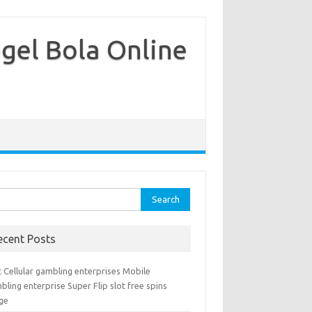
ogel Bola Online
ecent Posts
 Cellular gambling enterprises Mobile
ling enterprise Super Flip slot free spins
ge