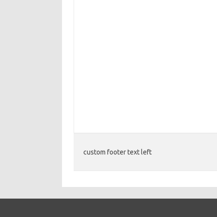
custom footer text left