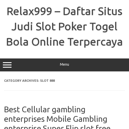
Skip
to
Relax999 – Daftar Situs
content
Judi Slot Poker Togel
Bola Online Terpercaya
Menu
CATEGORY ARCHIVES:
SLOT 888
Best Cellular gambling
enterprises Mobile Gambling
enterprise Super Flip slot free