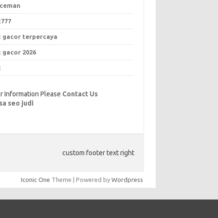
aceman
t777
t gacor terpercaya
t gacor 2026
t
r Information Please
Contact Us
sa seo judi
custom footer text right
Iconic One
Theme | Powered by
Wordpress