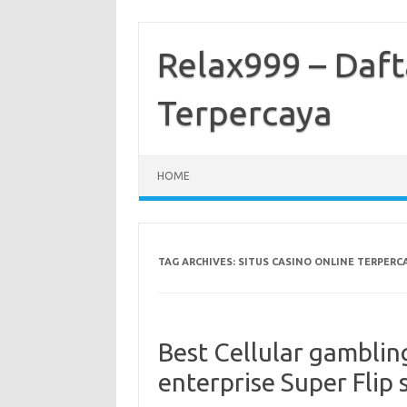
Skip
to
content
Relax999 – Daft
Terpercaya
HOME
TAG ARCHIVES:
SITUS CASINO ONLINE TERPERC
Best Cellular gamblin
enterprise Super Flip 