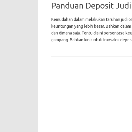
Panduan Deposit Judi 
Kemudahan dalam melakukan taruhan judi onl
keuntungan yang lebih besar. Bahkan dalam h
dan dimana saja. Tentu disini persentase k
gampang. Bahkan kini untuk transaksi depos