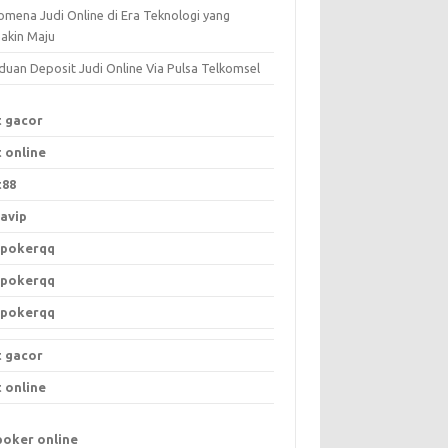
omena Judi Online di Era Teknologi yang
akin Maju
duan Deposit Judi Online Via Pulsa Telkomsel
t gacor
t online
t88
avip
bpokerqq
bpokerqq
bpokerqq
t gacor
t online
poker online