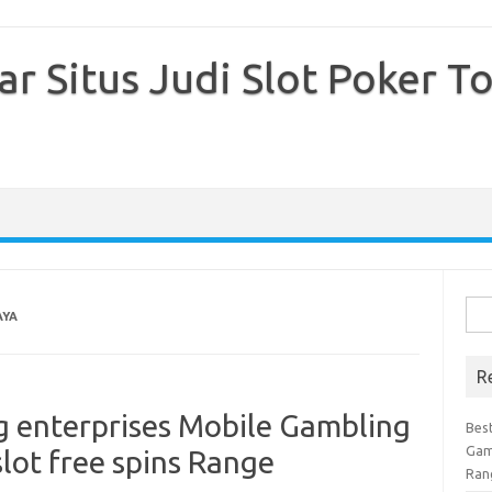
ar Situs Judi Slot Poker T
S
AYA
e
a
R
r
c
g enterprises Mobile Gambling
Best
h
Gamb
slot free spins Range
f
Ran