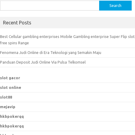
S
e
a
Recent Posts
r
c
Best Cellular gambling enterprises Mobile Gambling enterprise Super Flip slot
h
free spins Range
f
Fenomena Judi Online di Era Teknologi yang Semakin Maju
o
r
Panduan Deposit Judi Online Via Pulsa Telkomsel
:
slot gacor
slot online
slot88
mejavip
hkbpokerqq
hkbpokerqq