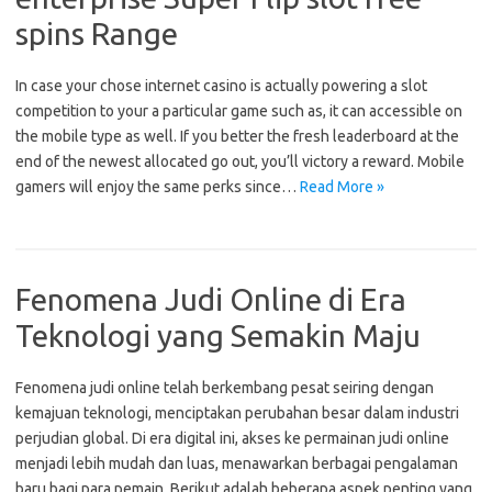
spins Range
In case your chose internet casino is actually powering a slot
competition to your a particular game such as, it can accessible on
the mobile type as well. If you better the fresh leaderboard at the
end of the newest allocated go out, you’ll victory a reward. Mobile
gamers will enjoy the same perks since…
Read More »
Fenomena Judi Online di Era
Teknologi yang Semakin Maju
Fenomena judi online telah berkembang pesat seiring dengan
kemajuan teknologi, menciptakan perubahan besar dalam industri
perjudian global. Di era digital ini, akses ke permainan judi online
menjadi lebih mudah dan luas, menawarkan berbagai pengalaman
baru bagi para pemain. Berikut adalah beberapa aspek penting yang