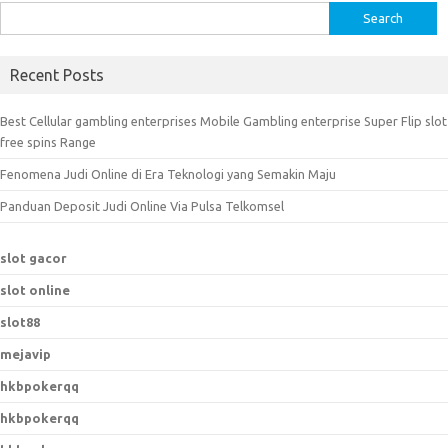
S
e
a
Recent Posts
r
c
Best Cellular gambling enterprises Mobile Gambling enterprise Super Flip slot
h
free spins Range
f
Fenomena Judi Online di Era Teknologi yang Semakin Maju
o
r
Panduan Deposit Judi Online Via Pulsa Telkomsel
:
slot gacor
slot online
slot88
mejavip
hkbpokerqq
hkbpokerqq