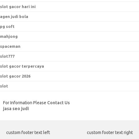
slot gacor hari ini
agen judi bola
pg soft
mahjong
spaceman
slot777
slot gacor terpercaya
slot gacor 2026
slot
For Information Please
Contact Us
jasa seo judi
custom footer text left
custom footer text right