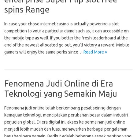
spins Range
In case your chose internet casino is actually powering a slot
competition to your a particular game such as, it can accessible on
the mobile type as well. If you better the fresh leaderboard at the
end of the newest allocated go out, you’ll victory a reward. Mobile
gamers will enjoy the same perks since…
Read More »
Fenomena Judi Online di Era
Teknologi yang Semakin Maju
Fenomena judi online telah berkembang pesat seiring dengan
kemajuan teknologi, menciptakan perubahan besar dalam industri
perjudian global. Di era digital ini, akses ke permainan judi online
menjadi lebih mudah dan luas, menawarkan berbagai pengalaman
baru bagi para pemain. Berikut adalah beberapa aspek penting yang