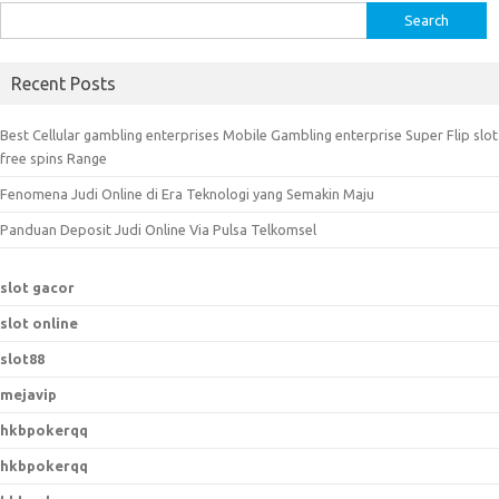
S
e
a
Recent Posts
r
c
Best Cellular gambling enterprises Mobile Gambling enterprise Super Flip slot
h
free spins Range
f
Fenomena Judi Online di Era Teknologi yang Semakin Maju
o
r
Panduan Deposit Judi Online Via Pulsa Telkomsel
:
slot gacor
slot online
slot88
mejavip
hkbpokerqq
hkbpokerqq