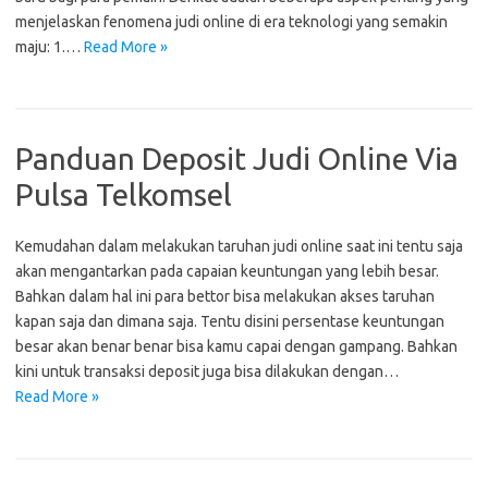
menjelaskan fenomena judi online di era teknologi yang semakin
maju: 1.…
Read More »
Panduan Deposit Judi Online Via
Pulsa Telkomsel
Kemudahan dalam melakukan taruhan judi online saat ini tentu saja
akan mengantarkan pada capaian keuntungan yang lebih besar.
Bahkan dalam hal ini para bettor bisa melakukan akses taruhan
kapan saja dan dimana saja. Tentu disini persentase keuntungan
besar akan benar benar bisa kamu capai dengan gampang. Bahkan
kini untuk transaksi deposit juga bisa dilakukan dengan…
Read More »