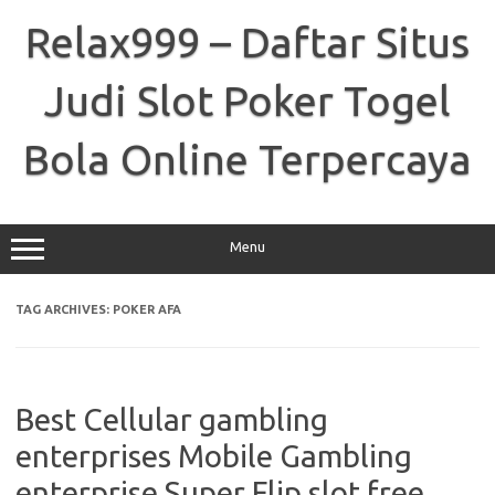
Skip
to
Relax999 – Daftar Situs
content
Judi Slot Poker Togel
Bola Online Terpercaya
Menu
TAG ARCHIVES:
POKER AFA
Best Cellular gambling
enterprises Mobile Gambling
enterprise Super Flip slot free