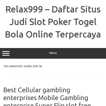
Skip
to
Relax999 – Daftar Situs
content
Judi Slot Poker Togel
Bola Online Terpercaya
Menu
TAG ARCHIVES:
AGEN JUDI 93
Best Cellular gambling
enterprises Mobile Gambling
enterprise Super Flip slot free