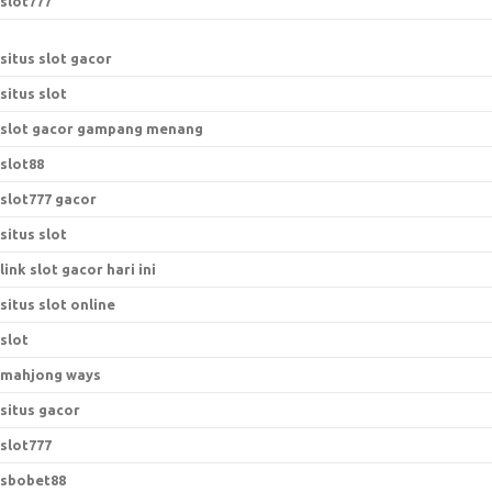
slot777
situs slot gacor
situs slot
slot gacor gampang menang
slot88
slot777 gacor
situs slot
link slot gacor hari ini
situs slot online
slot
mahjong ways
situs gacor
slot777
sbobet88