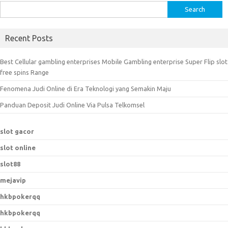
S
e
a
Recent Posts
r
c
Best Cellular gambling enterprises Mobile Gambling enterprise Super Flip slot
h
free spins Range
f
Fenomena Judi Online di Era Teknologi yang Semakin Maju
o
r
Panduan Deposit Judi Online Via Pulsa Telkomsel
:
slot gacor
slot online
slot88
mejavip
hkbpokerqq
hkbpokerqq