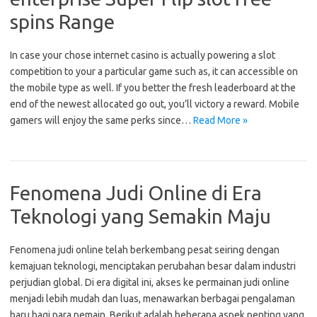
spins Range
In case your chose internet casino is actually powering a slot
competition to your a particular game such as, it can accessible on
the mobile type as well. If you better the fresh leaderboard at the
end of the newest allocated go out, you’ll victory a reward. Mobile
gamers will enjoy the same perks since…
Read More »
Fenomena Judi Online di Era
Teknologi yang Semakin Maju
Fenomena judi online telah berkembang pesat seiring dengan
kemajuan teknologi, menciptakan perubahan besar dalam industri
perjudian global. Di era digital ini, akses ke permainan judi online
menjadi lebih mudah dan luas, menawarkan berbagai pengalaman
baru bagi para pemain. Berikut adalah beberapa aspek penting yang