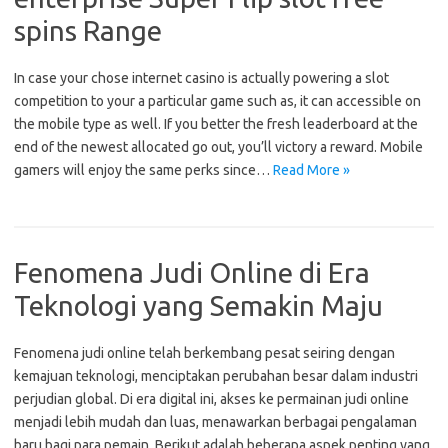
spins Range
In case your chose internet casino is actually powering a slot
competition to your a particular game such as, it can accessible on
the mobile type as well. If you better the fresh leaderboard at the
end of the newest allocated go out, you’ll victory a reward. Mobile
gamers will enjoy the same perks since…
Read More »
Fenomena Judi Online di Era
Teknologi yang Semakin Maju
Fenomena judi online telah berkembang pesat seiring dengan
kemajuan teknologi, menciptakan perubahan besar dalam industri
perjudian global. Di era digital ini, akses ke permainan judi online
menjadi lebih mudah dan luas, menawarkan berbagai pengalaman
baru bagi para pemain. Berikut adalah beberapa aspek penting yang