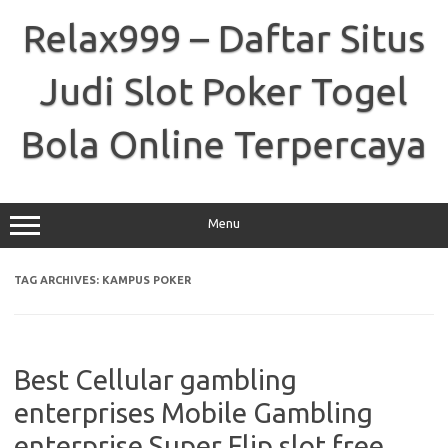
Skip
to
Relax999 – Daftar Situs
content
Judi Slot Poker Togel
Bola Online Terpercaya
Menu
TAG ARCHIVES:
KAMPUS POKER
Best Cellular gambling
enterprises Mobile Gambling
enterprise Super Flip slot free