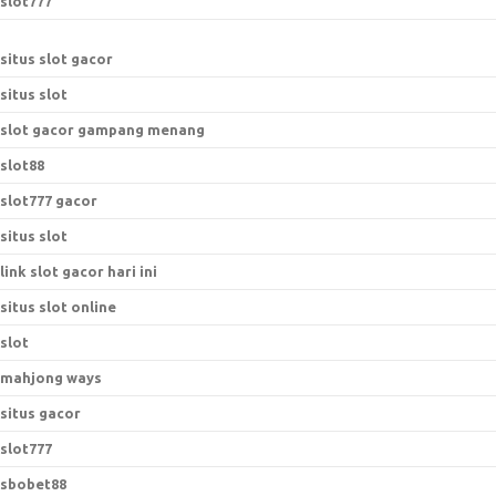
slot777
situs slot gacor
situs slot
slot gacor gampang menang
slot88
slot777 gacor
situs slot
link slot gacor hari ini
situs slot online
slot
mahjong ways
situs gacor
slot777
sbobet88