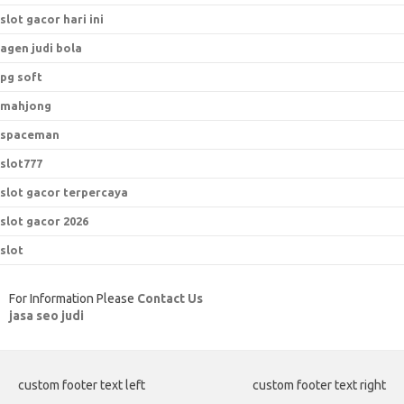
slot gacor hari ini
agen judi bola
pg soft
mahjong
spaceman
slot777
slot gacor terpercaya
slot gacor 2026
slot
For Information Please
Contact Us
jasa seo judi
custom footer text left
custom footer text right