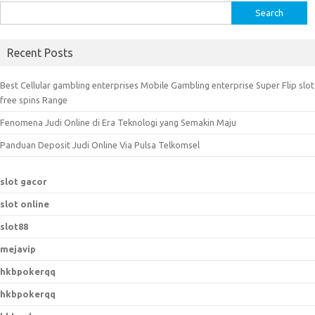
S
e
a
Recent Posts
r
c
Best Cellular gambling enterprises Mobile Gambling enterprise Super Flip slot
h
free spins Range
f
Fenomena Judi Online di Era Teknologi yang Semakin Maju
o
r
Panduan Deposit Judi Online Via Pulsa Telkomsel
:
slot gacor
slot online
slot88
mejavip
hkbpokerqq
hkbpokerqq