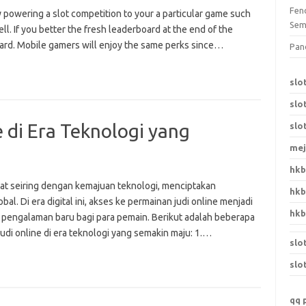
o
Fen
ly powering a slot competition to your a particular game such
r
Sem
ell. If you better the fresh leaderboard at the end of the
:
eward. Mobile gamers will enjoy the same perks since…
Pan
slo
slo
 di Era Teknologi yang
slo
mej
hk
at seiring dengan kemajuan teknologi, menciptakan
hk
al. Di era digital ini, akses ke permainan judi online menjadi
hk
 pengalaman baru bagi para pemain. Berikut adalah beberapa
di online di era teknologi yang semakin maju: 1.…
slo
slo
qq 