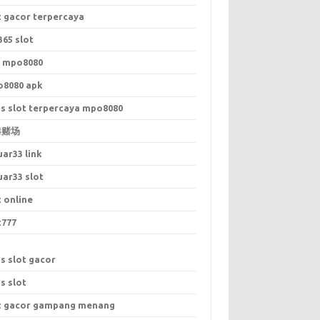
t gacor terpercaya
365 slot
k mpo8080
8080 apk
us slot terpercaya mpo8080
港赌场
uar33 link
uar33 slot
t online
t777
us slot gacor
us slot
t gacor gampang menang