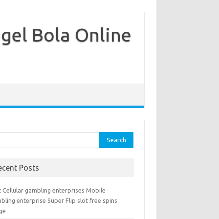
ogel Bola Online
ecent Posts
 Cellular gambling enterprises Mobile
ling enterprise Super Flip slot free spins
ge