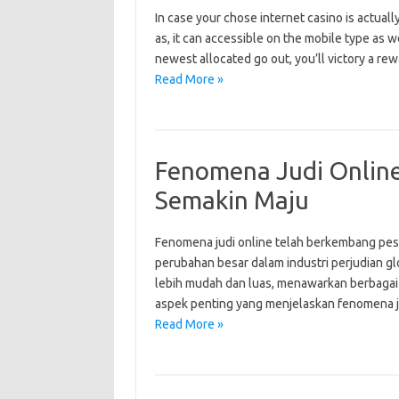
In case your chose internet casino is actual
as, it can accessible on the mobile type as w
newest allocated go out, you’ll victory a r
Read More »
Fenomena Judi Online
Semakin Maju
Fenomena judi online telah berkembang pes
perubahan besar dalam industri perjudian glob
lebih mudah dan luas, menawarkan berbagai
aspek penting yang menjelaskan fenomena ju
Read More »