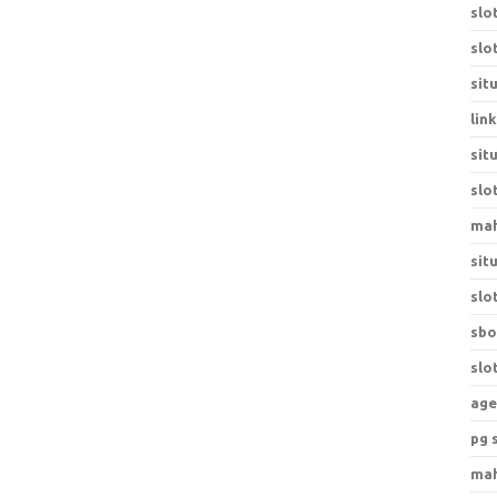
slo
slo
sit
lin
sit
slo
mah
sit
slo
sbo
slo
age
pg 
ma