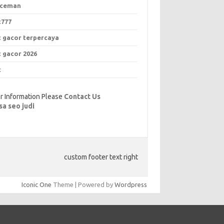
aceman
t777
t gacor terpercaya
t gacor 2026
t
r Information Please
Contact Us
sa seo judi
custom footer text right
Iconic One
Theme | Powered by
Wordpress