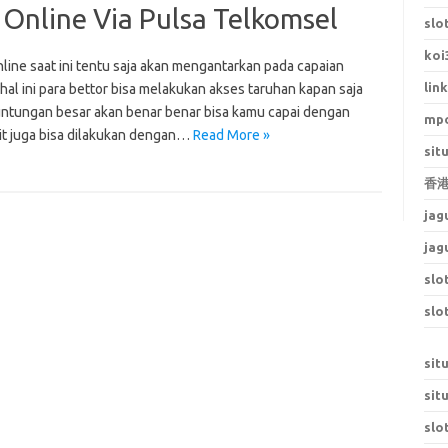
Online Via Pulsa Telkomsel
slo
koi
ine saat ini tentu saja akan mengantarkan pada capaian
lin
al ini para bettor bisa melakukan akses taruhan kapan saja
euntungan besar akan benar benar bisa kamu capai dengan
mpo
it juga bisa dilakukan dengan…
Read More »
sit
香
jag
jag
slo
slo
sit
sit
slo