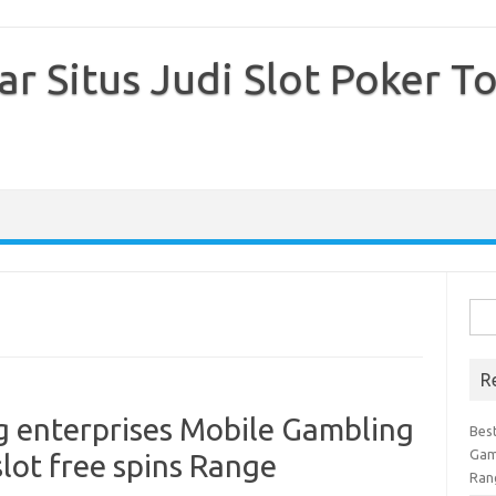
ar Situs Judi Slot Poker T
S
e
a
R
r
c
g enterprises Mobile Gambling
Best
h
Gamb
slot free spins Range
f
Ran