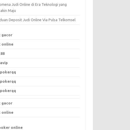
omena Judi Online di Era Teknologi yang
akin Maju
duan Deposit Judi Online Via Pulsa Telkomsel
t gacor
t online
t88
avip
bpokerqq
bpokerqq
bpokerqq
t gacor
t online
poker online