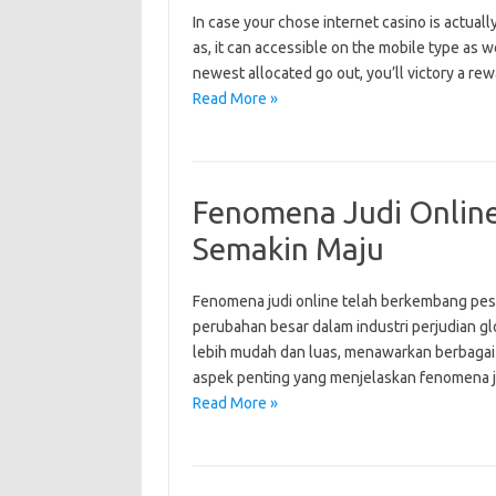
In case your chose internet casino is actual
as, it can accessible on the mobile type as w
newest allocated go out, you’ll victory a r
Read More »
Fenomena Judi Online
Semakin Maju
Fenomena judi online telah berkembang pes
perubahan besar dalam industri perjudian glob
lebih mudah dan luas, menawarkan berbagai
aspek penting yang menjelaskan fenomena ju
Read More »