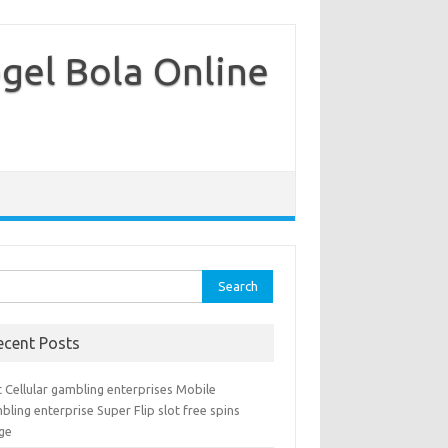
ogel Bola Online
ecent Posts
 Cellular gambling enterprises Mobile
ling enterprise Super Flip slot free spins
ge