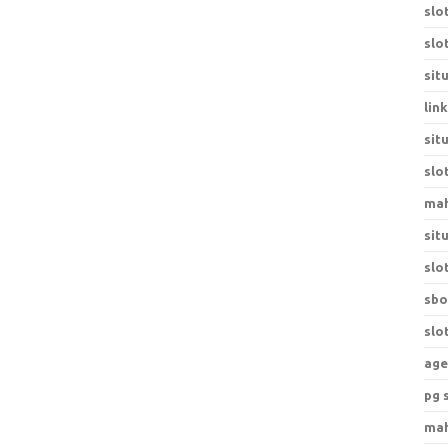
slo
slo
sit
lin
sit
slo
mah
sit
slo
sbo
slo
age
pg 
ma