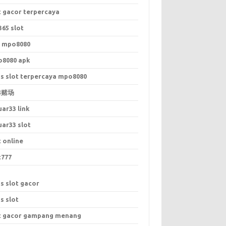
t gacor terpercaya
365 slot
k mpo8080
8080 apk
us slot terpercaya mpo8080
港赌场
uar33 link
uar33 slot
t online
t777
us slot gacor
us slot
t gacor gampang menang