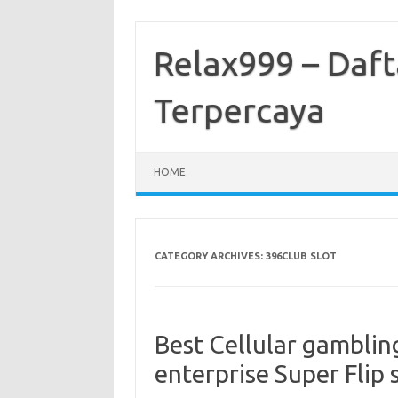
Skip
to
content
Relax999 – Daft
Terpercaya
HOME
CATEGORY ARCHIVES:
396CLUB SLOT
Best Cellular gamblin
enterprise Super Flip 