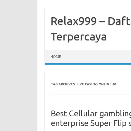
Skip
to
content
Relax999 – Daft
Terpercaya
HOME
TAG ARCHIVES:
LIVE CASINO ONLINE 40
Best Cellular gamblin
enterprise Super Flip 