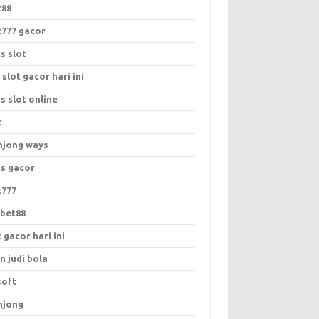
t88
t777 gacor
us slot
k slot gacor hari ini
us slot online
t
jong ways
us gacor
t777
bet88
t gacor hari ini
n judi bola
soft
hjong