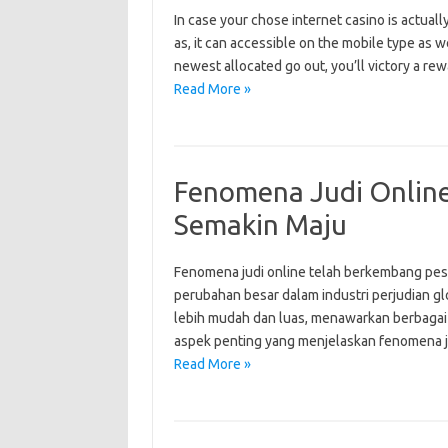
In case your chose internet casino is actual
as, it can accessible on the mobile type as w
newest allocated go out, you’ll victory a r
Read More »
Fenomena Judi Online
Semakin Maju
Fenomena judi online telah berkembang pes
perubahan besar dalam industri perjudian glob
lebih mudah dan luas, menawarkan berbagai
aspek penting yang menjelaskan fenomena ju
Read More »