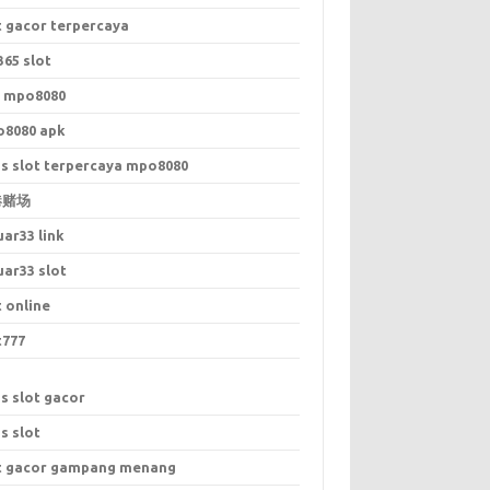
t gacor terpercaya
365 slot
k mpo8080
8080 apk
us slot terpercaya mpo8080
港赌场
uar33 link
uar33 slot
t online
t777
us slot gacor
us slot
t gacor gampang menang