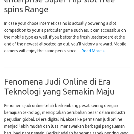
spins Range
In case your chose internet casino is actually powering a slot
competition to your a particular game such as, it can accessible on
the mobile type as well. If you better the fresh leaderboard at the
end of the newest allocated go out, you’ll victory a reward. Mobile
gamers will enjoy the same perks since…
Read More »
Fenomena Judi Online di Era
Teknologi yang Semakin Maju
Fenomena judi online telah berkembang pesat seiring dengan
kemajuan teknologi, menciptakan perubahan besar dalam industri
perjudian global. Di era digital ini, akses ke permainan judi online
menjadi lebih mudah dan luas, menawarkan berbagai pengalaman
baru bagi para pemain. Berikut adalah beberapa aspek penting yang