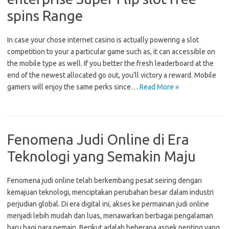
spins Range
In case your chose internet casino is actually powering a slot
competition to your a particular game such as, it can accessible on
the mobile type as well. If you better the fresh leaderboard at the
end of the newest allocated go out, you’ll victory a reward. Mobile
gamers will enjoy the same perks since…
Read More »
Fenomena Judi Online di Era
Teknologi yang Semakin Maju
Fenomena judi online telah berkembang pesat seiring dengan
kemajuan teknologi, menciptakan perubahan besar dalam industri
perjudian global. Di era digital ini, akses ke permainan judi online
menjadi lebih mudah dan luas, menawarkan berbagai pengalaman
baru bagi para pemain. Berikut adalah beberapa aspek penting yang