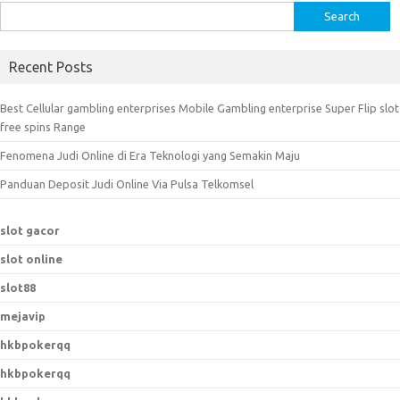
S
e
a
Recent Posts
r
c
Best Cellular gambling enterprises Mobile Gambling enterprise Super Flip slot
h
free spins Range
f
Fenomena Judi Online di Era Teknologi yang Semakin Maju
o
r
Panduan Deposit Judi Online Via Pulsa Telkomsel
:
slot gacor
slot online
slot88
mejavip
hkbpokerqq
hkbpokerqq