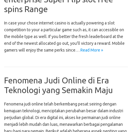
spins Range
In case your chose internet casino is actually powering a slot
competition to your a particular game such as, it can accessible on
the mobile type as well. If you better the fresh leaderboard at the
end of the newest allocated go out, you’ll victory a reward. Mobile
gamers will enjoy the same perks since…
Read More »
Fenomena Judi Online di Era
Teknologi yang Semakin Maju
Fenomena judi online telah berkembang pesat seiring dengan
kemajuan teknologi, menciptakan perubahan besar dalam industri
perjudian global. Di era digital ini, akses ke permainan judi online
menjadi lebih mudah dan luas, menawarkan berbagai pengalaman
baru bagi para pemain. Berikut adalah beberapa aspek penting yang