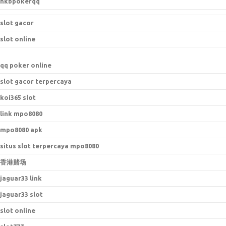
hkbpokerqq
slot gacor
slot online
qq poker online
slot gacor terpercaya
koi365 slot
link mpo8080
mpo8080 apk
situs slot terpercaya mpo8080
香港赌场
jaguar33 link
jaguar33 slot
slot online