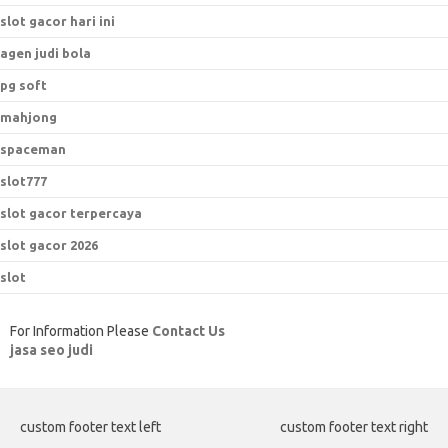
slot gacor hari ini
agen judi bola
pg soft
mahjong
spaceman
slot777
slot gacor terpercaya
slot gacor 2026
slot
For Information Please
Contact Us
jasa seo judi
custom footer text left
custom footer text right