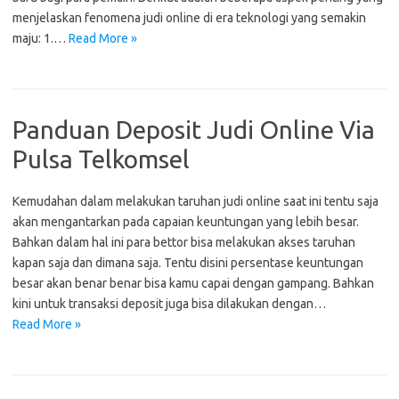
menjelaskan fenomena judi online di era teknologi yang semakin
maju: 1.…
Read More »
Panduan Deposit Judi Online Via
Pulsa Telkomsel
Kemudahan dalam melakukan taruhan judi online saat ini tentu saja
akan mengantarkan pada capaian keuntungan yang lebih besar.
Bahkan dalam hal ini para bettor bisa melakukan akses taruhan
kapan saja dan dimana saja. Tentu disini persentase keuntungan
besar akan benar benar bisa kamu capai dengan gampang. Bahkan
kini untuk transaksi deposit juga bisa dilakukan dengan…
Read More »