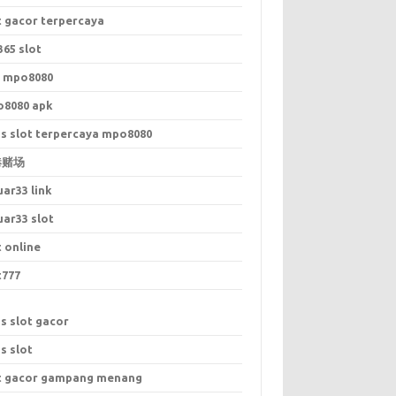
t gacor terpercaya
365 slot
k mpo8080
8080 apk
us slot terpercaya mpo8080
港赌场
uar33 link
uar33 slot
t online
t777
us slot gacor
us slot
t gacor gampang menang