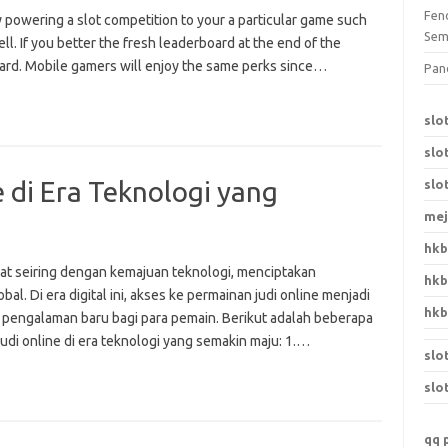
Fen
ly powering a slot competition to your a particular game such
Sem
ell. If you better the fresh leaderboard at the end of the
eward. Mobile gamers will enjoy the same perks since…
Pan
slo
slo
 di Era Teknologi yang
slo
mej
hk
at seiring dengan kemajuan teknologi, menciptakan
hk
al. Di era digital ini, akses ke permainan judi online menjadi
hk
 pengalaman baru bagi para pemain. Berikut adalah beberapa
di online di era teknologi yang semakin maju: 1.…
slo
slo
qq 