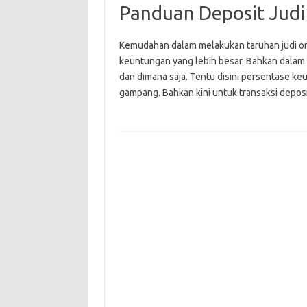
Panduan Deposit Judi 
Kemudahan dalam melakukan taruhan judi onl
keuntungan yang lebih besar. Bahkan dalam h
dan dimana saja. Tentu disini persentase k
gampang. Bahkan kini untuk transaksi depos