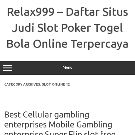
Skip
to
Relax999 – Daftar Situs
content
Judi Slot Poker Togel
Bola Online Terpercaya
Menu
CATEGORY ARCHIVES:
SLOT ONLINE 12
Best Cellular gambling
enterprises Mobile Gambling
enterprise Super Flip slot free