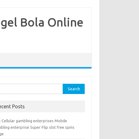
ogel Bola Online
rch
ecent Posts
 Cellular gambling enterprises Mobile
ling enterprise Super Flip slot free spins
ge