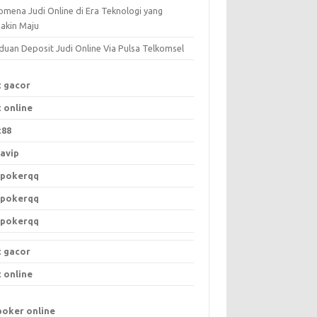
omena Judi Online di Era Teknologi yang
akin Maju
duan Deposit Judi Online Via Pulsa Telkomsel
t gacor
t online
t88
avip
bpokerqq
bpokerqq
bpokerqq
t gacor
t online
poker online