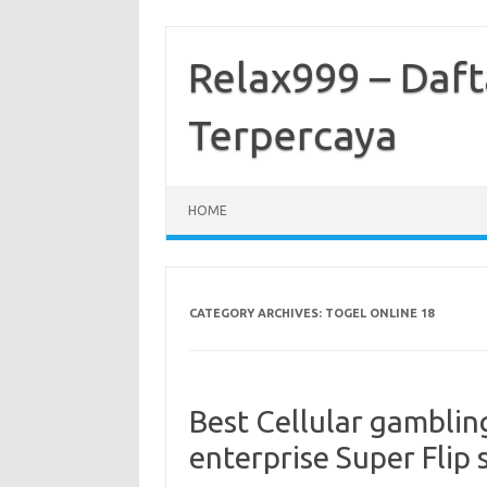
Skip
to
content
Relax999 – Daft
Terpercaya
HOME
CATEGORY ARCHIVES:
TOGEL ONLINE 18
Best Cellular gamblin
enterprise Super Flip 