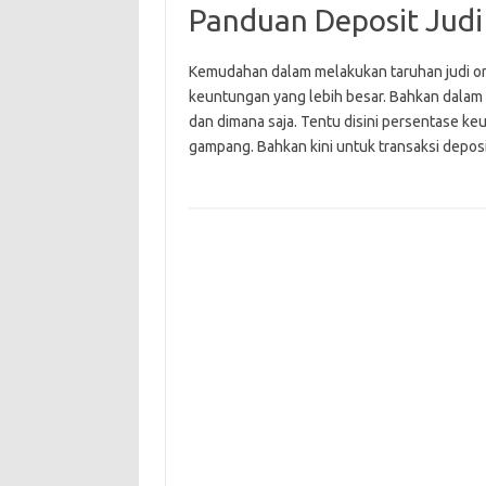
Panduan Deposit Judi 
Kemudahan dalam melakukan taruhan judi onl
keuntungan yang lebih besar. Bahkan dalam h
dan dimana saja. Tentu disini persentase k
gampang. Bahkan kini untuk transaksi depos