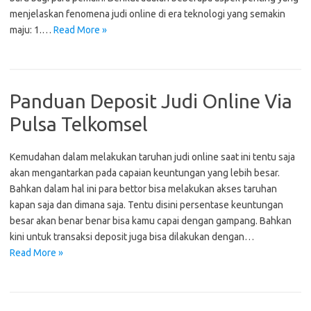
menjelaskan fenomena judi online di era teknologi yang semakin
maju: 1.…
Read More »
Panduan Deposit Judi Online Via
Pulsa Telkomsel
Kemudahan dalam melakukan taruhan judi online saat ini tentu saja
akan mengantarkan pada capaian keuntungan yang lebih besar.
Bahkan dalam hal ini para bettor bisa melakukan akses taruhan
kapan saja dan dimana saja. Tentu disini persentase keuntungan
besar akan benar benar bisa kamu capai dengan gampang. Bahkan
kini untuk transaksi deposit juga bisa dilakukan dengan…
Read More »