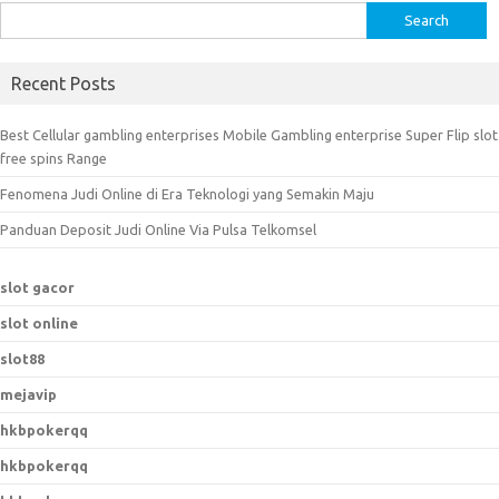
S
e
a
Recent Posts
r
c
Best Cellular gambling enterprises Mobile Gambling enterprise Super Flip slot
h
free spins Range
f
Fenomena Judi Online di Era Teknologi yang Semakin Maju
o
r
Panduan Deposit Judi Online Via Pulsa Telkomsel
:
slot gacor
slot online
slot88
mejavip
hkbpokerqq
hkbpokerqq