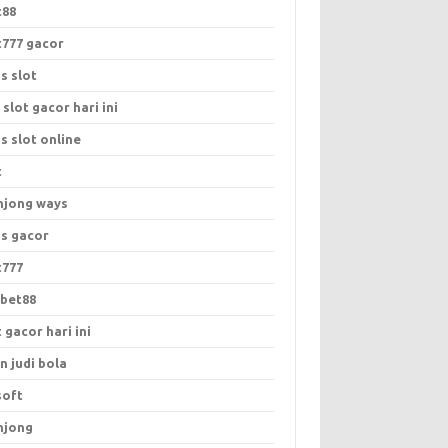
t88
t777 gacor
us slot
k slot gacor hari ini
us slot online
t
jong ways
us gacor
t777
bet88
t gacor hari ini
n judi bola
soft
hjong