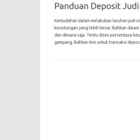
Panduan Deposit Judi 
Kemudahan dalam melakukan taruhan judi onl
keuntungan yang lebih besar. Bahkan dalam h
dan dimana saja. Tentu disini persentase k
gampang. Bahkan kini untuk transaksi depos