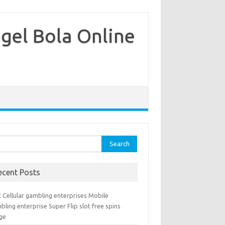
ogel Bola Online
rch
ecent Posts
 Cellular gambling enterprises Mobile
ling enterprise Super Flip slot free spins
ge