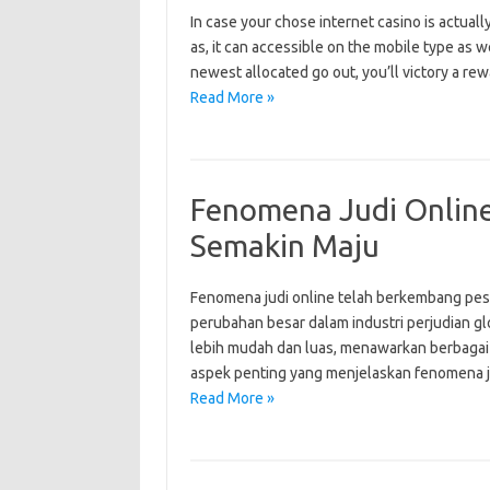
In case your chose internet casino is actual
as, it can accessible on the mobile type as w
newest allocated go out, you’ll victory a r
Read More »
Fenomena Judi Online
Semakin Maju
Fenomena judi online telah berkembang pes
perubahan besar dalam industri perjudian glob
lebih mudah dan luas, menawarkan berbagai
aspek penting yang menjelaskan fenomena ju
Read More »