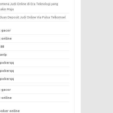
omena Judi Online di Era Teknologi yang
akin Maju
duan Deposit Judi Online Via Pulsa Telkomsel
t gacor
t online
t88
avip
bpokerqq
bpokerqq
bpokerqq
t gacor
t online
poker online