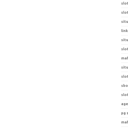
slo
slo
sit
lin
sit
slo
mah
sit
slo
sbo
slo
age
pg 
ma