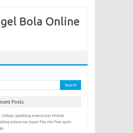
ogel Bola Online
rch
ecent Posts
 Cellular gambling enterprises Mobile
ling enterprise Super Flip slot free spins
ge