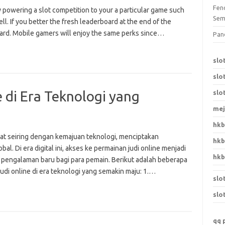
Fen
ly powering a slot competition to your a particular game such
Sem
ell. If you better the fresh leaderboard at the end of the
eward. Mobile gamers will enjoy the same perks since…
Pan
slo
slo
 di Era Teknologi yang
slo
mej
hk
at seiring dengan kemajuan teknologi, menciptakan
hk
al. Di era digital ini, akses ke permainan judi online menjadi
hk
 pengalaman baru bagi para pemain. Berikut adalah beberapa
di online di era teknologi yang semakin maju: 1.…
slo
slo
qq 