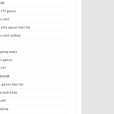
t88
t777 gacor
us slot
k slot gacor hari ini
us slot online
t
jong ways
us gacor
t777
bet88
t gacor hari ini
n judi bola
soft
hjong