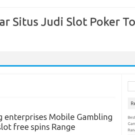
ar Situs Judi Slot Poker T
Sea
for:
R
g enterprises Mobile Gambling
Best
Gamb
slot free spins Range
Ran