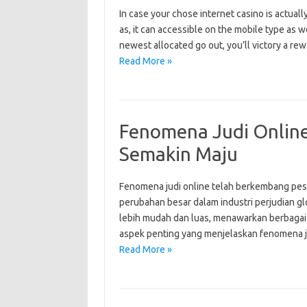
In case your chose internet casino is actual
as, it can accessible on the mobile type as w
newest allocated go out, you’ll victory a r
Read More »
Fenomena Judi Online
Semakin Maju
Fenomena judi online telah berkembang pes
perubahan besar dalam industri perjudian glob
lebih mudah dan luas, menawarkan berbagai
aspek penting yang menjelaskan fenomena ju
Read More »