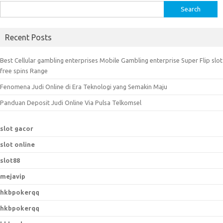
S
e
a
Recent Posts
r
c
Best Cellular gambling enterprises Mobile Gambling enterprise Super Flip slot
h
free spins Range
f
Fenomena Judi Online di Era Teknologi yang Semakin Maju
o
r
Panduan Deposit Judi Online Via Pulsa Telkomsel
:
slot gacor
slot online
slot88
mejavip
hkbpokerqq
hkbpokerqq