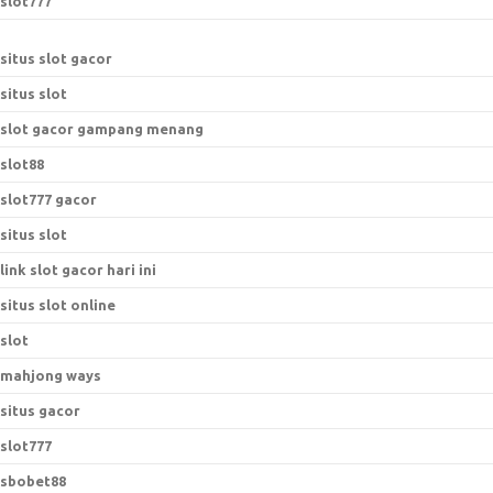
slot777
situs slot gacor
situs slot
slot gacor gampang menang
slot88
slot777 gacor
situs slot
link slot gacor hari ini
situs slot online
slot
mahjong ways
situs gacor
slot777
sbobet88