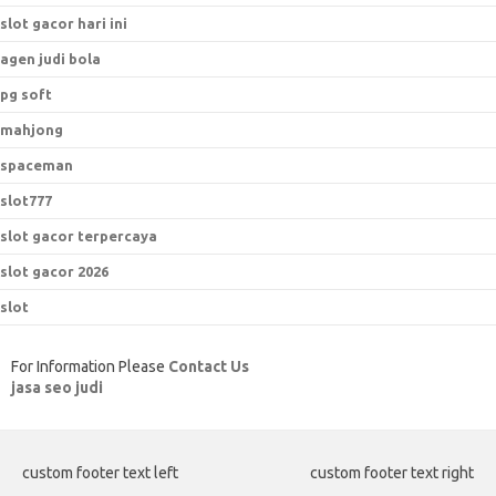
slot gacor hari ini
agen judi bola
pg soft
mahjong
spaceman
slot777
slot gacor terpercaya
slot gacor 2026
slot
For Information Please
Contact Us
jasa seo judi
custom footer text left
custom footer text right