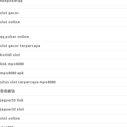
hkbpokerqq
slot gacor
slot online
qq poker online
slot gacor terpercaya
koi365 slot
link mpo8080
mpo8080 apk
situs slot terpercaya mpo8080
香港赌场
jaguar33 link
jaguar33 slot
slot online