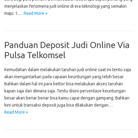
menjelaskan fenomena judi online di era teknologi yang semakin
maju: 1.…
Read More »
Panduan Deposit Judi Online Via
Pulsa Telkomsel
Kemudahan dalam melakukan taruhan judi online saat ini tentu saja
akan mengantarkan pada capaian keuntungan yang lebih besar.
Bahkan dalam hal ini para bettor bisa melakukan akses taruhan
kapan saja dan dimana saja. Tentu disini persentase keuntungan
besar akan benar benar bisa kamu capai dengan gampang. Bahkan
kini untuk transaksi deposit juga bisa dilakukan dengan…
Read More »