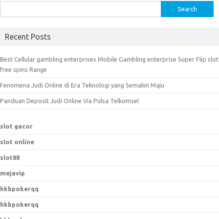
S
e
a
Recent Posts
r
c
Best Cellular gambling enterprises Mobile Gambling enterprise Super Flip slot
h
free spins Range
f
Fenomena Judi Online di Era Teknologi yang Semakin Maju
o
r
Panduan Deposit Judi Online Via Pulsa Telkomsel
:
slot gacor
slot online
slot88
mejavip
hkbpokerqq
hkbpokerqq