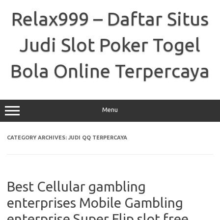
Skip
to
Relax999 – Daftar Situs
content
Judi Slot Poker Togel
Bola Online Terpercaya
Menu
CATEGORY ARCHIVES:
JUDI QQ TERPERCAYA
Best Cellular gambling
enterprises Mobile Gambling
enterprise Super Flip slot free