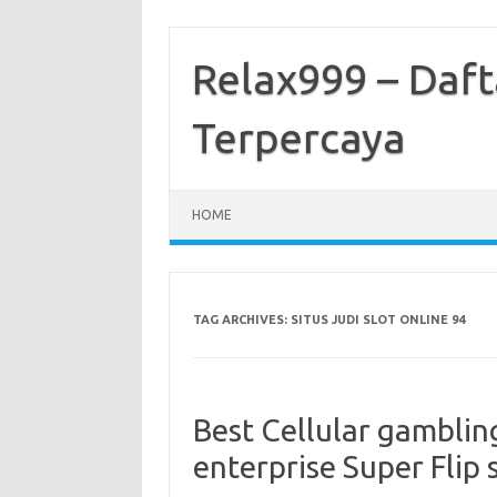
Skip
to
content
Relax999 – Daft
Terpercaya
HOME
TAG ARCHIVES:
SITUS JUDI SLOT ONLINE 94
Best Cellular gamblin
enterprise Super Flip 