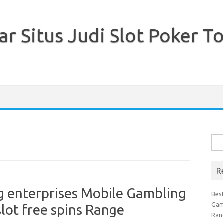
ar Situs Judi Slot Poker T
Sea
for:
R
g enterprises Mobile Gambling
Best
Gamb
slot free spins Range
Ran