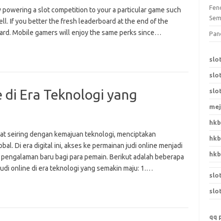
Fen
ly powering a slot competition to your a particular game such
Sem
ell. If you better the fresh leaderboard at the end of the
eward. Mobile gamers will enjoy the same perks since…
Pan
slo
slo
 di Era Teknologi yang
slo
mej
hk
at seiring dengan kemajuan teknologi, menciptakan
hk
al. Di era digital ini, akses ke permainan judi online menjadi
hk
 pengalaman baru bagi para pemain. Berikut adalah beberapa
di online di era teknologi yang semakin maju: 1.…
slo
slo
qq 