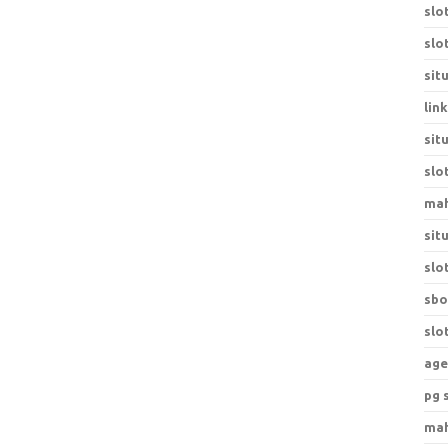
slo
slo
sit
lin
sit
slo
mah
sit
slo
sbo
slo
age
pg 
ma