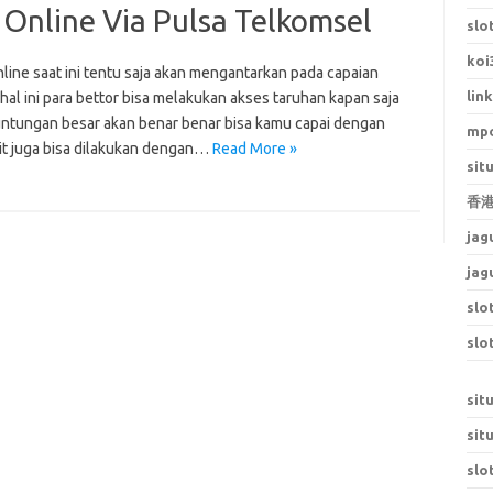
Online Via Pulsa Telkomsel
slo
koi
ine saat ini tentu saja akan mengantarkan pada capaian
lin
al ini para bettor bisa melakukan akses taruhan kapan saja
euntungan besar akan benar benar bisa kamu capai dengan
mpo
it juga bisa dilakukan dengan…
Read More »
sit
香
jag
jag
slo
slo
sit
sit
slo