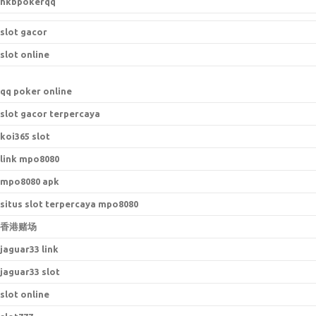
hkbpokerqq
slot gacor
slot online
qq poker online
slot gacor terpercaya
koi365 slot
link mpo8080
mpo8080 apk
situs slot terpercaya mpo8080
香港赌场
jaguar33 link
jaguar33 slot
slot online