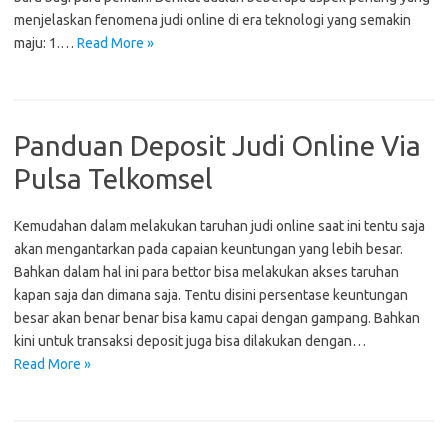
menjelaskan fenomena judi online di era teknologi yang semakin
maju: 1.…
Read More »
Panduan Deposit Judi Online Via
Pulsa Telkomsel
Kemudahan dalam melakukan taruhan judi online saat ini tentu saja
akan mengantarkan pada capaian keuntungan yang lebih besar.
Bahkan dalam hal ini para bettor bisa melakukan akses taruhan
kapan saja dan dimana saja. Tentu disini persentase keuntungan
besar akan benar benar bisa kamu capai dengan gampang. Bahkan
kini untuk transaksi deposit juga bisa dilakukan dengan…
Read More »