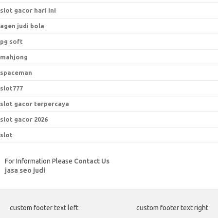
slot gacor hari ini
agen judi bola
pg soft
mahjong
spaceman
slot777
slot gacor terpercaya
slot gacor 2026
slot
For Information Please
Contact Us
jasa seo judi
custom footer text left
custom footer text right