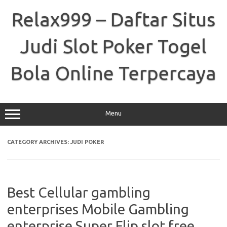
Skip
to
Relax999 – Daftar Situs
content
Judi Slot Poker Togel
Bola Online Terpercaya
Menu
CATEGORY ARCHIVES:
JUDI POKER
Best Cellular gambling
enterprises Mobile Gambling
enterprise Super Flip slot free