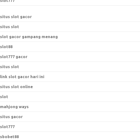
slot777
situs slot gacor
situs slot
slot gacor gampang menang
slot88
slot777 gacor
situs slot
link slot gacor hari ini
situs slot online
slot
mahjong ways
situs gacor
slot777
sbobet88