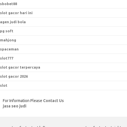
sbobet88
slot gacor hari ini
agen judi bola
pg soft
mahjong
spaceman
slot777
slot gacor terpercaya
slot gacor 2026
slot
For Information Please
Contact Us
jasa seo judi