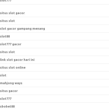
slot777
situs slot gacor
situs slot
slot gacor gampang menang
slot88
slot777 gacor
situs slot
link slot gacor hari ini
situs slot online
slot
mahjong ways
situs gacor
slot777
sbobet88