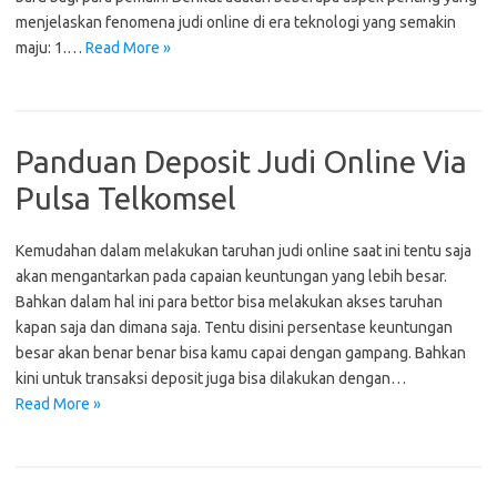
menjelaskan fenomena judi online di era teknologi yang semakin
maju: 1.…
Read More »
Panduan Deposit Judi Online Via
Pulsa Telkomsel
Kemudahan dalam melakukan taruhan judi online saat ini tentu saja
akan mengantarkan pada capaian keuntungan yang lebih besar.
Bahkan dalam hal ini para bettor bisa melakukan akses taruhan
kapan saja dan dimana saja. Tentu disini persentase keuntungan
besar akan benar benar bisa kamu capai dengan gampang. Bahkan
kini untuk transaksi deposit juga bisa dilakukan dengan…
Read More »