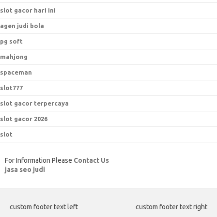
slot gacor hari ini
agen judi bola
pg soft
mahjong
spaceman
slot777
slot gacor terpercaya
slot gacor 2026
slot
For Information Please
Contact Us
jasa seo judi
custom footer text left
custom footer text right