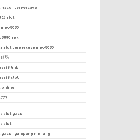
t gacor terpercaya
365 slot
k mpo8080
8080 apk
us slot terpercaya mpo8080
港赌场
uar33 link
uar33 slot
t online
t777
us slot gacor
us slot
t gacor gampang menang