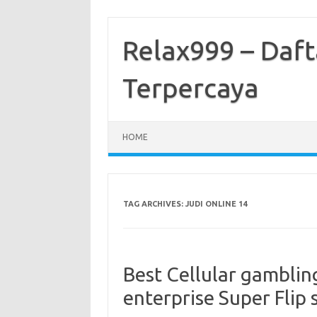
Skip
to
content
Relax999 – Daft
Terpercaya
HOME
TAG ARCHIVES:
JUDI ONLINE 14
Best Cellular gamblin
enterprise Super Flip 