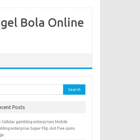
ogel Bola Online
rch
ecent Posts
 Cellular gambling enterprises Mobile
ling enterprise Super Flip slot free spins
ge