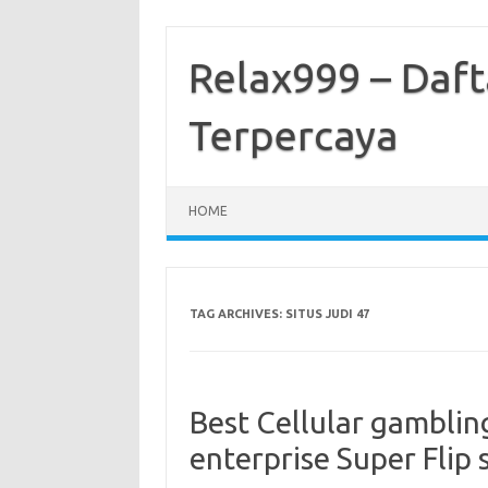
Skip
to
content
Relax999 – Daft
Terpercaya
HOME
TAG ARCHIVES:
SITUS JUDI 47
Best Cellular gamblin
enterprise Super Flip 