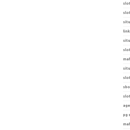
slo
slo
sit
lin
sit
slo
mah
sit
slo
sbo
slo
age
pg 
ma