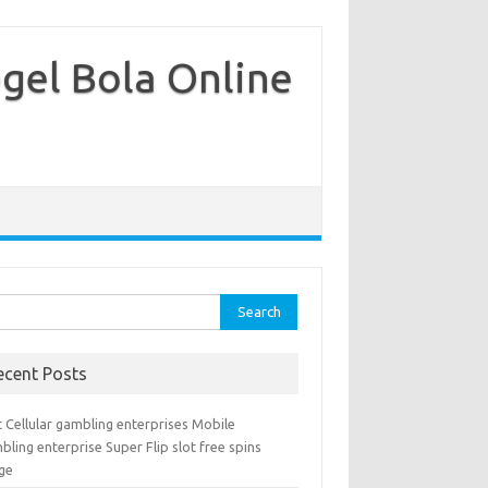
ogel Bola Online
rch
ecent Posts
 Cellular gambling enterprises Mobile
ling enterprise Super Flip slot free spins
ge