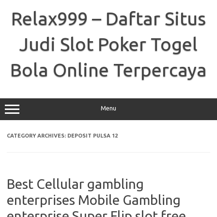
Skip
to
Relax999 – Daftar Situs
content
Judi Slot Poker Togel
Bola Online Terpercaya
Menu
CATEGORY ARCHIVES:
DEPOSIT PULSA 12
Best Cellular gambling
enterprises Mobile Gambling
enterprise Super Flip slot free