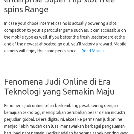
spins Range
In case your chose internet casino is actually powering a slot
competition to your a particular game such as, it can accessible on
the mobile type as well. If you better the fresh leaderboard at the
end of the newest allocated go out, you’ll victory a reward. Mobile
gamers will enjoy the same perks since…
Read More »
Fenomena Judi Online di Era
Teknologi yang Semakin Maju
Fenomena judi online telah berkembang pesat seiring dengan
kemajuan teknologi, menciptakan perubahan besar dalam industri
perjudian global. Di era digital ini, akses ke permainan judi online
menjadi lebih mudah dan luas, menawarkan berbagai pengalaman
baru bagi para pemain. Berikut adalah beberapa aspek penting yang