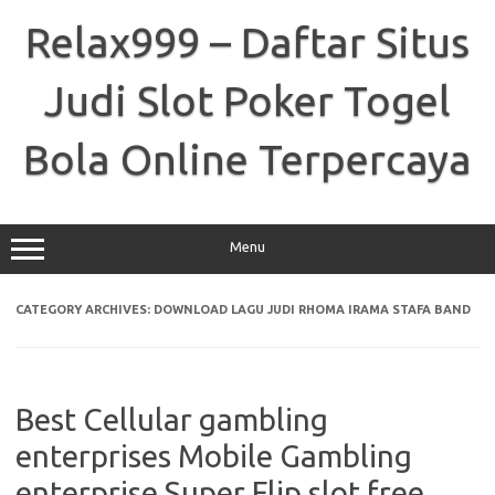
Skip
to
Relax999 – Daftar Situs
content
Judi Slot Poker Togel
Bola Online Terpercaya
Menu
CATEGORY ARCHIVES:
DOWNLOAD LAGU JUDI RHOMA IRAMA STAFA BAND
Best Cellular gambling
enterprises Mobile Gambling
enterprise Super Flip slot free