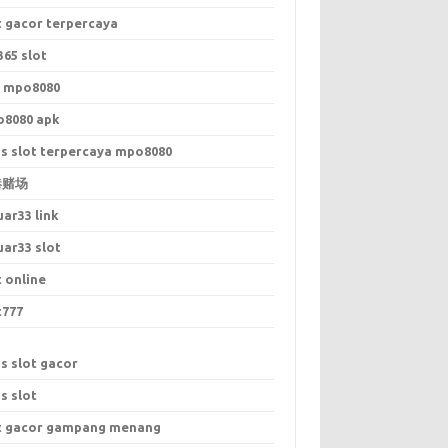
t gacor terpercaya
365 slot
k mpo8080
8080 apk
us slot terpercaya mpo8080
港赌场
uar33 link
uar33 slot
t online
t777
us slot gacor
us slot
t gacor gampang menang