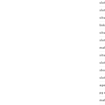
slo
slo
sit
lin
sit
slo
mah
sit
slo
sbo
slo
age
pg 
ma