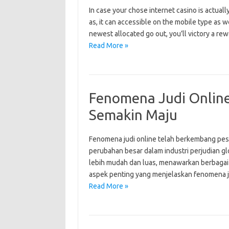
In case your chose internet casino is actual
as, it can accessible on the mobile type as w
newest allocated go out, you’ll victory a r
Read More »
Fenomena Judi Online
Semakin Maju
Fenomena judi online telah berkembang pes
perubahan besar dalam industri perjudian glob
lebih mudah dan luas, menawarkan berbagai
aspek penting yang menjelaskan fenomena ju
Read More »