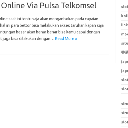
Online Via Pulsa Telkomsel
slo
koi
ine saat ini tentu saja akan mengantarkan pada capaian
lin
al ini para bettor bisa melakukan akses taruhan kapan saja
euntungan besar akan benar benar bisa kamu capai dengan
mpo
it juga bisa dilakukan dengan…
Read More »
sit
香
jag
jag
slo
slo
sit
sit
slo