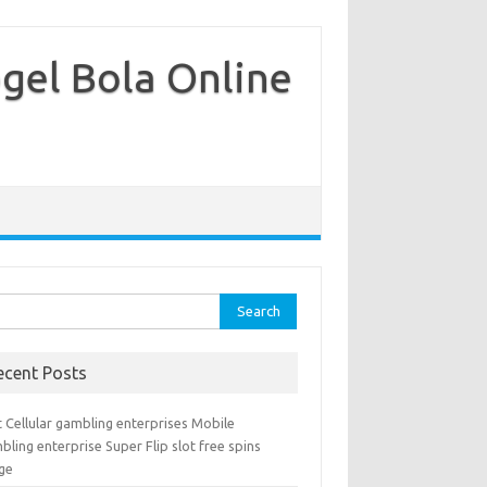
ogel Bola Online
rch
ecent Posts
 Cellular gambling enterprises Mobile
ling enterprise Super Flip slot free spins
ge