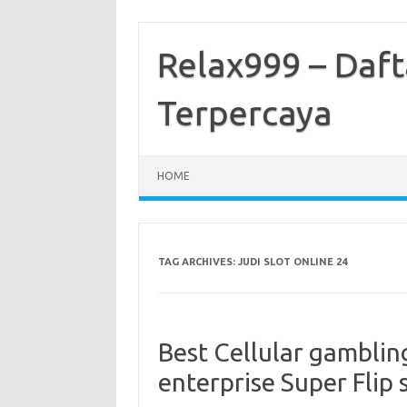
Skip
to
content
Relax999 – Daft
Terpercaya
HOME
TAG ARCHIVES:
JUDI SLOT ONLINE 24
Best Cellular gamblin
enterprise Super Flip 