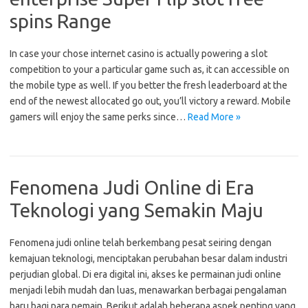
spins Range
In case your chose internet casino is actually powering a slot
competition to your a particular game such as, it can accessible on
the mobile type as well. If you better the fresh leaderboard at the
end of the newest allocated go out, you’ll victory a reward. Mobile
gamers will enjoy the same perks since…
Read More »
Fenomena Judi Online di Era
Teknologi yang Semakin Maju
Fenomena judi online telah berkembang pesat seiring dengan
kemajuan teknologi, menciptakan perubahan besar dalam industri
perjudian global. Di era digital ini, akses ke permainan judi online
menjadi lebih mudah dan luas, menawarkan berbagai pengalaman
baru bagi para pemain. Berikut adalah beberapa aspek penting yang