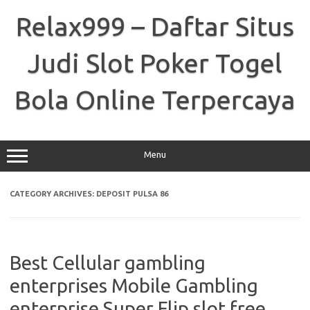
Skip
to
Relax999 – Daftar Situs
content
Judi Slot Poker Togel
Bola Online Terpercaya
Menu
CATEGORY ARCHIVES:
DEPOSIT PULSA 86
Best Cellular gambling
enterprises Mobile Gambling
enterprise Super Flip slot free