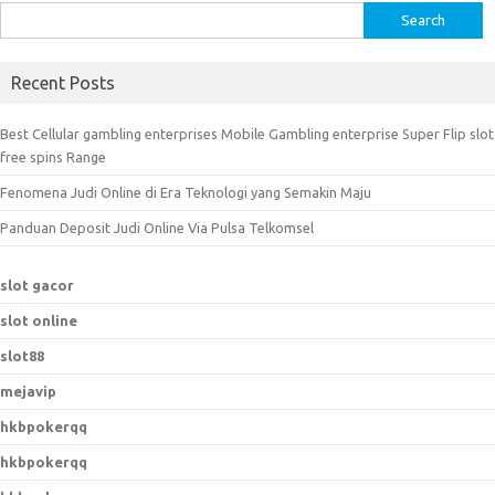
S
e
a
Recent Posts
r
c
Best Cellular gambling enterprises Mobile Gambling enterprise Super Flip slot
h
free spins Range
f
Fenomena Judi Online di Era Teknologi yang Semakin Maju
o
r
Panduan Deposit Judi Online Via Pulsa Telkomsel
:
slot gacor
slot online
slot88
mejavip
hkbpokerqq
hkbpokerqq