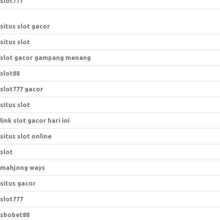
slot777
situs slot gacor
situs slot
slot gacor gampang menang
slot88
slot777 gacor
situs slot
link slot gacor hari ini
situs slot online
slot
mahjong ways
situs gacor
slot777
sbobet88