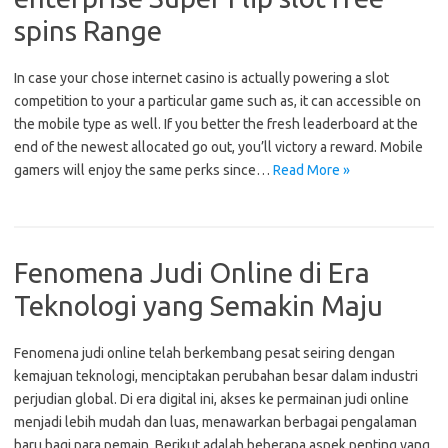
spins Range
In case your chose internet casino is actually powering a slot
competition to your a particular game such as, it can accessible on
the mobile type as well. If you better the fresh leaderboard at the
end of the newest allocated go out, you’ll victory a reward. Mobile
gamers will enjoy the same perks since…
Read More »
Fenomena Judi Online di Era
Teknologi yang Semakin Maju
Fenomena judi online telah berkembang pesat seiring dengan
kemajuan teknologi, menciptakan perubahan besar dalam industri
perjudian global. Di era digital ini, akses ke permainan judi online
menjadi lebih mudah dan luas, menawarkan berbagai pengalaman
baru bagi para pemain. Berikut adalah beberapa aspek penting yang