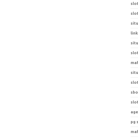
slo
slo
sit
lin
sit
slo
mah
sit
slo
sbo
slo
age
pg 
ma