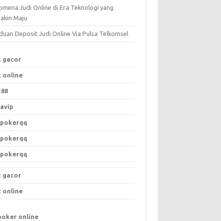
omena Judi Online di Era Teknologi yang
akin Maju
duan Deposit Judi Online Via Pulsa Telkomsel
t gacor
t online
t88
avip
bpokerqq
bpokerqq
bpokerqq
t gacor
t online
poker online