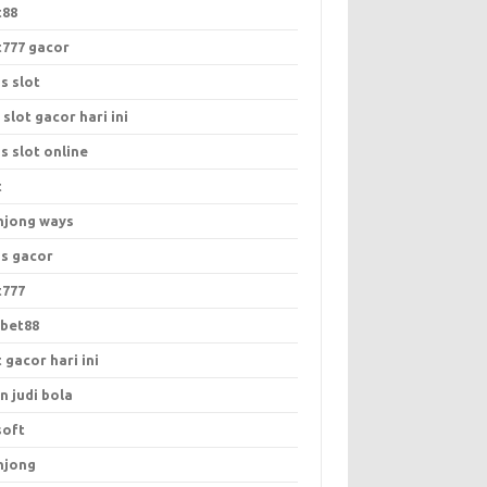
t88
t777 gacor
us slot
k slot gacor hari ini
us slot online
t
jong ways
us gacor
t777
bet88
t gacor hari ini
n judi bola
soft
hjong