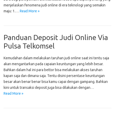
menjelaskan fenomena judi online di era teknologi yang semakin
maju: 1.…
Read More »
Panduan Deposit Judi Online Via
Pulsa Telkomsel
Kemudahan dalam melakukan taruhan judi online saat ini tentu saja
akan mengantarkan pada capaian keuntungan yang lebih besar.
Bahkan dalam hal ini para bettor bisa melakukan akses taruhan
kapan saja dan dimana saja. Tentu disini persentase keuntungan
besar akan benar benar bisa kamu capai dengan gampang. Bahkan
kini untuk transaksi deposit juga bisa dilakukan dengan…
Read More »