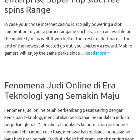
spins Range
In case your chose internet casino is actually powering a slot
competition to your a particular game such as, it can accessible on
the mobile type as well. If you better the fresh leaderboard at the
end of the newest allocated go out, you’ll victory a reward. Mobile
gamers will enjoy the same perks since…
Read More »
Fenomena Judi Online di Era
Teknologi yang Semakin Maju
Fenomena judi online telah berkembang pesat seiring dengan
kemajuan teknologi, menciptakan perubahan besar dalam industri
perjudian global. Di era digital ini, akses ke permainan judi online
menjadi lebih mudah dan luas, menawarkan berbagai pengalaman
baru bagi para pemain. Berikut adalah beberapa aspek penting yang