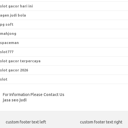
slot gacor hari ini
agen judi bola
pg soft
mahjong
spaceman
slot777
slot gacor terpercaya
slot gacor 2026
slot
For Information Please
Contact Us
jasa seo judi
custom footer text left
custom footer text right